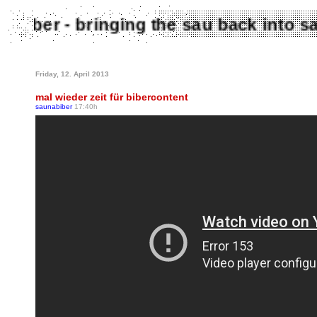
aunabiber - bringing the sau back int
Friday, 12. April 2013
mal wieder zeit für bibercontent
saunabiber
17:40h