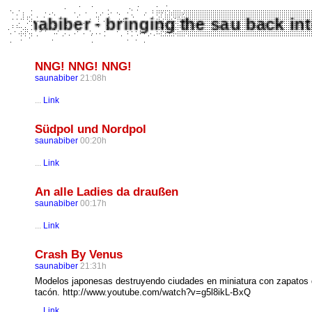
Saunabiber - bringing the sau back
NNG! NNG! NNG!
saunabiber
21:08h
...
Link
Südpol und Nordpol
saunabiber
00:20h
...
Link
An alle Ladies da draußen
saunabiber
00:17h
...
Link
Crash By Venus
saunabiber
21:31h
Modelos japonesas destruyendo ciudades en miniatura con zapatos
tacón. http://www.youtube.com/watch?v=g5l8ikL-BxQ
...
Link