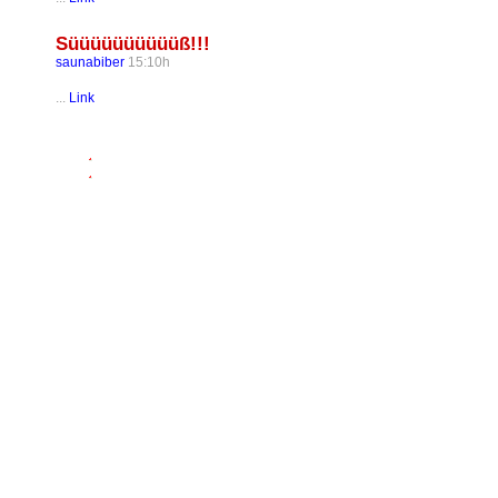
Süüüüüüüüüüß!!!
saunabiber
15:10h
...
Link