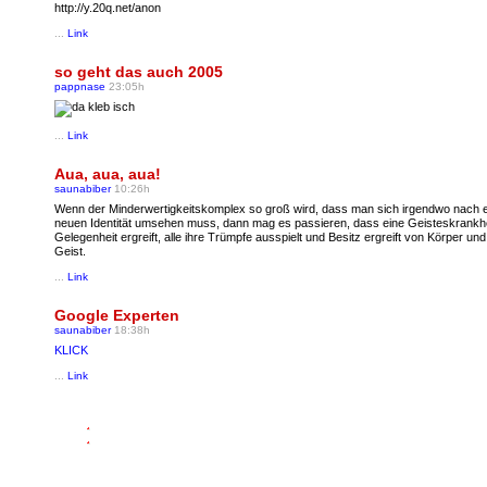
http://y.20q.net/anon
...
Link
so geht das auch 2005
pappnase
23:05h
...
Link
Aua, aua, aua!
saunabiber
10:26h
Wenn der Minderwertigkeitskomplex so groß wird, dass man sich irgendwo nach e
neuen Identität umsehen muss, dann mag es passieren, dass eine Geisteskrankhe
Gelegenheit ergreift, alle ihre Trümpfe ausspielt und Besitz ergreift von Körper und
Geist.
...
Link
Google Experten
saunabiber
18:38h
KLICK
...
Link