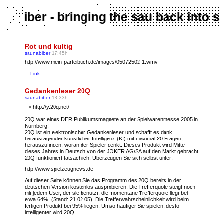
aunabiber - bringing the sau back int
Rot und kultig
saunabiber
17:45h
http://www.mein-parteibuch.de/images/05072502-1.wmv
...
Link
Gedankenleser 20Q
saunabiber
18:33h
--> http://y.20q.net/
20Q war eines DER Publikumsmagnete an der Spielwarenmesse 2005 in
Nürnberg!
20Q ist ein elektronischer Gedankenleser und schafft es dank
herausragender künstlicher Intelligenz (KI) mit maximal 20 Fragen,
herauszufinden, woran der Spieler denkt. Dieses Produkt wird Mitte
dieses Jahres in Deutsch von der JOKER AG/SA auf den Markt gebracht.
20Q funktioniert tatsächlich. Überzeugen Sie sich selbst unter:
http://www.spielzeugnews.de
Auf dieser Seite können Sie das Programm des 20Q bereits in der
deutschen Version kostenlos ausprobieren. Die Trefferquote steigt noch
mit jedem User, der sie benutzt, die momentane Trefferquote liegt bei
etwa 64%. (Stand: 21.02.05). Die Trefferwahrscheinlichkeit wird beim
fertigen Produkt bei 95% liegen. Umso häufiger Sie spielen, desto
intelligenter wird 20Q.