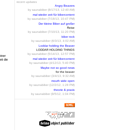
recent updates
Angry Beavers
by saunabiber (8/17/13, 12:40 AM)
mal wieder zeit für bibercontent
by saunabiber (7/18/13, 10:47 PM)
Der kleine Biber auf großer
Reise
by saunabiber (7/10/13, 11:20 PM)
biber rock
by saunabiber (6/3/13, 4:02 AM)
Loddar holding the Beaver
LODDAR HOLDING THINGS
by saunabiber (5/14/13, 12:57 PM)
iner
mal wieder zeit für bibercontent
it die
by saunabiber (4/12/13, 5:40 PM)
Maybe not so good news
for the beaver
by saunabiber (3/4/13, 9:32 AM)
mouth wide open
by saunabiber (12/2/12, 1:28 PM)
theorie & praxis
by saunabiber (9/5/12, 1:04 PM)