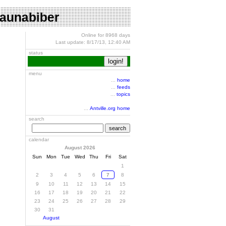
o saunabiber
Online for 8968 days
Last update: 8/17/13, 12:40 AM
status
menu
...
home
...
feeds
...
topics
...
Antville.org home
search
search
calendar
August 2026
Sun
Mon
Tue
Wed
Thu
Fri
Sat
1
2
3
4
5
6
7
8
9
10
11
12
13
14
15
16
17
18
19
20
21
22
23
24
25
26
27
28
29
30
31
August